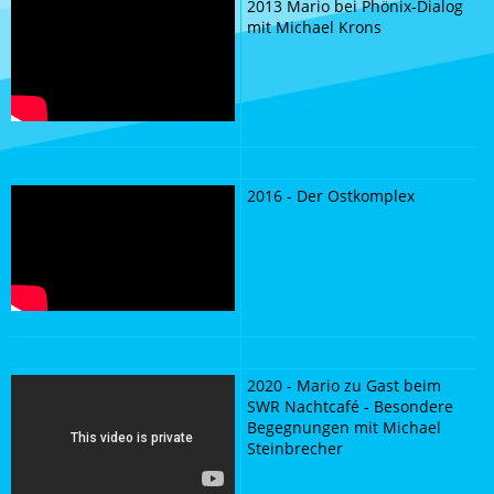
2013 Mario bei Phönix-Dialog
mit Michael Krons
2016 - Der Ostkomplex
2020 - Mario zu Gast beim
SWR Nachtcafé - Besondere
Begegnungen mit Michael
Steinbrecher