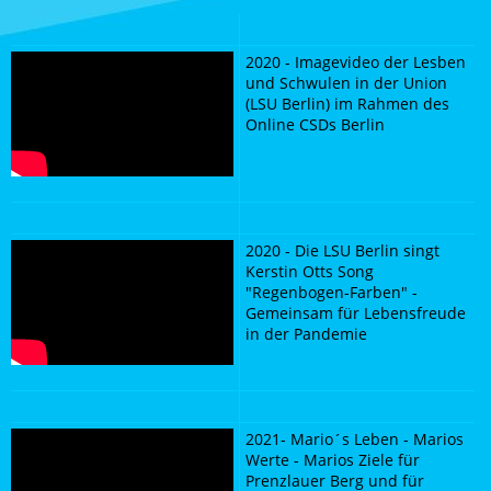
2020 - Imagevideo der Lesben
und Schwulen in der Union
(LSU Berlin) im Rahmen des
Online CSDs Berlin
2020 - Die LSU Berlin singt
Kerstin Otts Song
"Regenbogen-Farben" -
Gemeinsam für Lebensfreude
in der Pandemie
2021- Mario´s Leben - Marios
Werte - Marios Ziele für
Prenzlauer Berg und für